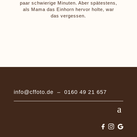
paar schwierige Minuten. Aber spätestens,
als Mama das Einhorn hervor holte, war
das vergessen.
info@cffoto.de
–
0160 49 21 657