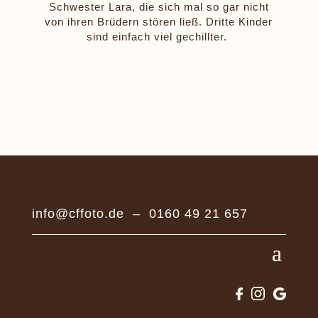
Schwester Lara, die sich mal so gar nicht
von ihren Brüdern stören ließ. Dritte Kinder
sind einfach viel gechillter.
info@cffoto.de
–
0160 49 21 657