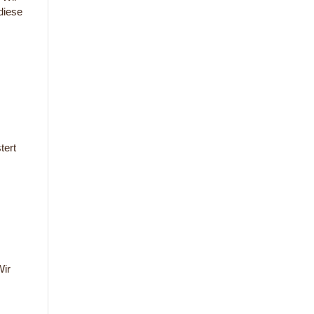
diese
tert
Wir